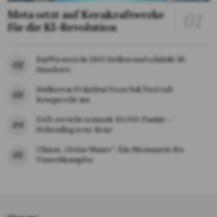
Meta setzt auf Kernkraftwerke
für die KI-Revolution
BayWa streicht 1300 Stellen und schließt 26
Standorte
Südkoreas Präsident Yoon Suk Yeol ruft
Kriegsrecht aus
DAX erreicht erstmals 20.000 Punkte –
Höhenflug trotz Krise
Chinas „Grüne Mauer“: Ein Monument des
Umweltkampfes