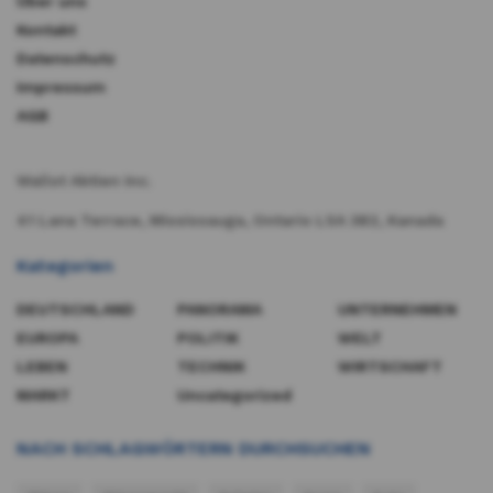
Über uns
Kontakt
Datenschutz
Impressum
AGB
Wallst Aktien Inc.
41 Lana Terrace, Mississauga, Ontario L5A 3B2, Kanada​
Kategorien
DEUTSCHLAND
PANORAMA
UNTERNEHMEN
EUROPA
POLITIK
WELT
LEBEN
TECHNIK
WIRTSCHAFT
MARKT
Uncategorized
NACH SCHLAGWÖRTERN DURCHSUCHEN