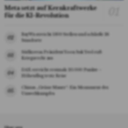
Meta setzt auf Kernkraftwerke
für die KI-Revolution
BayWa streicht 1300 Stellen und schließt 26
Standorte
Südkoreas Präsident Yoon Suk Yeol ruft
Kriegsrecht aus
DAX erreicht erstmals 20.000 Punkte –
Höhenflug trotz Krise
Chinas „Grüne Mauer“: Ein Monument des
Umweltkampfes
Über uns