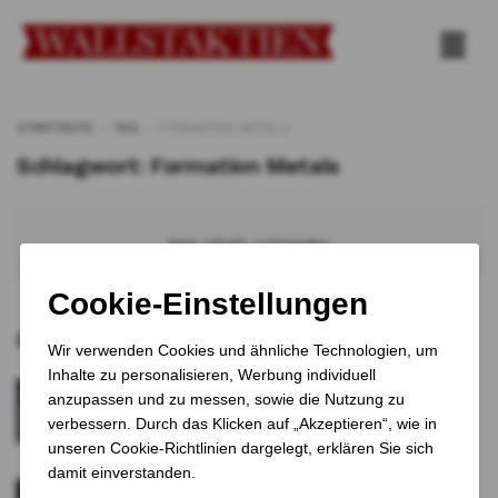
STARTSEITE
TAG
FORMATION METALS
Schlagwort:
Formation Metals
Kein Inhalt vorhanden
Empfohlene Artikel
Palmers ist insolvent: Traditionsmarke
kämpft ums Überleben
1 JAHR VOR
Milei-Sieg beflügelt Märkte – Peso legt