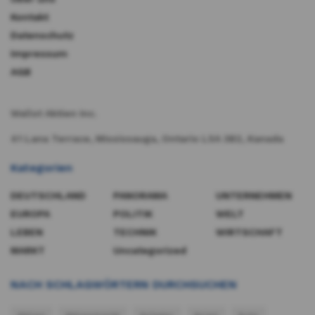
Kontakt
Datenschutz
Impressum
AGB
Wallst Aktien Inc.
41 Lana Terrace, Mississauga, Ontario L5A 3B2, Kanada​
Kategorien
DEUTSCHLAND
PANORAMA
UNTERNEHMEN
EUROPA
POLITIK
WELT
LEBEN
TECHNIK
WIRTSCHAFT
MARKT
Uncategorized
NACH SCHLAGWÖRTERN DURCHSUCHEN