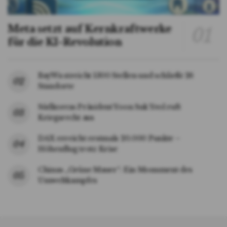
Meta setzt auf Kernkraftwerke
für die KI-Revolution
BayWa streicht 1300 Stellen und schließt 26
Standorte
Südkoreas Präsident Yoon Suk Yeol ruft
Kriegsrecht aus
DAX erreicht erstmals 20.000 Punkte –
Höhenflug trotz Krise
Chinas „Grüne Mauer“: Ein Monument des
Umweltkampfes