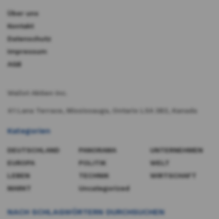
Über uns
Kontakt
Datenschutz
Impressum
AGB
Wallst Aktien Inc.
41 Lana Terrace, Mississauga, Ontario L5A 3B2, Kanada​
Kategorien
DEUTSCHLAND
PANORAMA
UNTERNEHMEN
EUROPA
POLITIK
WELT
LEBEN
TECHNIK
WIRTSCHAFT
MARKT
Uncategorized
NACH SCHLAGWÖRTERN DURCHSUCHEN