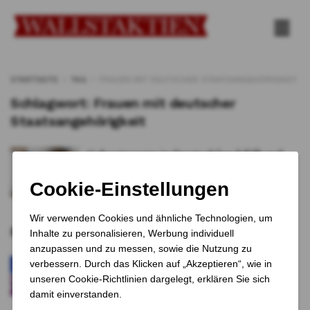
STARTSEITE
TAG
FRAUEN MIT DEUTSCHER STAATSANGEHÖRIGKEIT
Schlagwort:
Frauen mit deutscher
Staatsangehörigkeit
Geburtenrate in Deutschland fällt auf
historischen Tiefstand
VON
Katrin Schuster
17. JULI 2025
0
Empfohlene Artikel
Trump und Putin treffen sich in Alaska zu
Ukraine-Gesprächen
12 MONATEN VOR