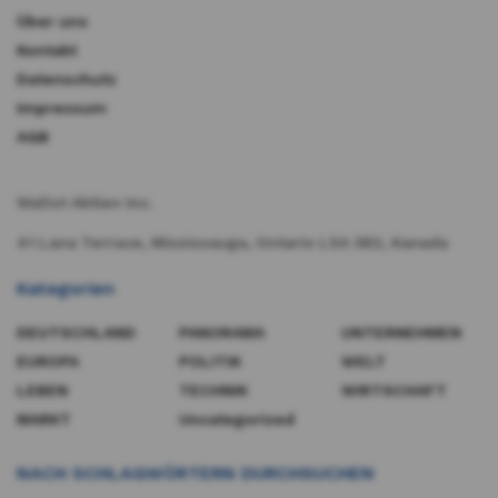
Über uns
Kontakt
Datenschutz
Impressum
AGB
Wallst Aktien Inc.
41 Lana Terrace, Mississauga, Ontario L5A 3B2, Kanada​
Kategorien
DEUTSCHLAND
PANORAMA
UNTERNEHMEN
EUROPA
POLITIK
WELT
LEBEN
TECHNIK
WIRTSCHAFT
MARKT
Uncategorized
NACH SCHLAGWÖRTERN DURCHSUCHEN