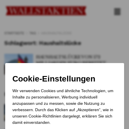
STARTSEITE
TAG
HAUSHALTSLÜCKE
Schlagwort:
Haushaltslücke
HAUSHALTSLÜCKE VON 172
MILLIARDEN EURO BEREITET
SORGEN
VON
Katrin Schuster
28. JULI 2025
0
Empfohlene Artikel
Nvidia plant KI-Supercomputer für den
Schreibtisch
2 JAHREN VOR