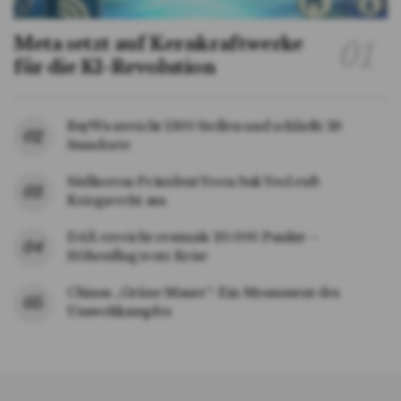
Meta setzt auf Kernkraftwerke
für die KI-Revolution
BayWa streicht 1300 Stellen und schließt 26
Standorte
Südkoreas Präsident Yoon Suk Yeol ruft
Kriegsrecht aus
DAX erreicht erstmals 20.000 Punkte –
Höhenflug trotz Krise
Chinas „Grüne Mauer“: Ein Monument des
Umweltkampfes