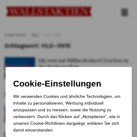
STARTSEITE
TAG
HLD-0915
Schlagwort:
HLD-0915
J&J setzt mit Milliardenkauf Zeichen in
der Krebsmedizin
VON
Tobias Schreiner
17. NOVEMBER 2025
0
Empfohlene Artikel
Öl fällt, Aktien steigen: Venezuela verändert
Marktstimmung
7 MONATEN VOR
Rückschlag für Novo Nordisk: CagriSema