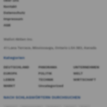
Über uns
Kontakt
Datenschutz
Impressum
AGB
Wallst Aktien Inc.
41 Lana Terrace, Mississauga, Ontario L5A 3B2, Kanada​
Kategorien
DEUTSCHLAND
PANORAMA
UNTERNEHMEN
EUROPA
POLITIK
WELT
LEBEN
TECHNIK
WIRTSCHAFT
MARKT
Uncategorized
NACH SCHLAGWÖRTERN DURCHSUCHEN