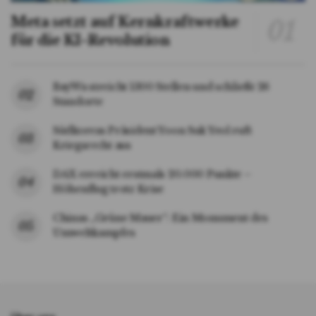
Meta setzt auf Kernkraftwerke
für die KI-Revolution
BayWa streicht 1300 Stellen und schließt 26
Standorte
Südkoreas Präsident Yoon Suk Yeol ruft
Kriegsrecht aus
DAX erreicht erstmals 20.000 Punkte –
Höhenflug trotz Krise
Chinas „Grüne Mauer“: Ein Monument des
Umweltkampfes