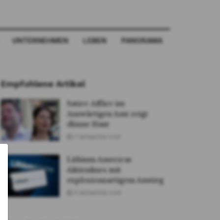
UNTERNEHMEN
LEBEN
PANORAMA
Empfohlene Artikel
Satire-Affäre im
Auswärtigen Amt zeigt
dünne Haut
7 MONATEN VOR
Lithium Americas
Aktienkurs mit
explosionsartigem Anstieg
11 MONATEN VOR