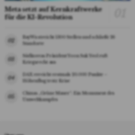
Meta setzt auf Kernkraftwerke
für die KI-Revolution
BayWa streicht 1300 Stellen und schließt 26
Standorte
Südkoreas Präsident Yoon Suk Yeol ruft
Kriegsrecht aus
DAX erreicht erstmals 20.000 Punkte –
Höhenflug trotz Krise
Chinas „Grüne Mauer“: Ein Monument des
Umweltkampfes