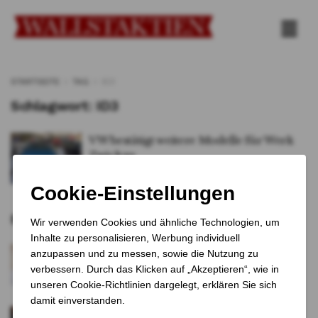
STARTSEITE
TAG
ID3
Schlagwort:
ID3
VW bestätigt weitere Modelle für Werk
Zwickau
VON
Katrin Schuster
12. DEZEMBER 2025
0
Empfohlene Artikel
Papst Franziskus‘ Tod erschüttert Kirche
und Weltpolitik
1 JAHR VOR
Streik im Geldtransport: