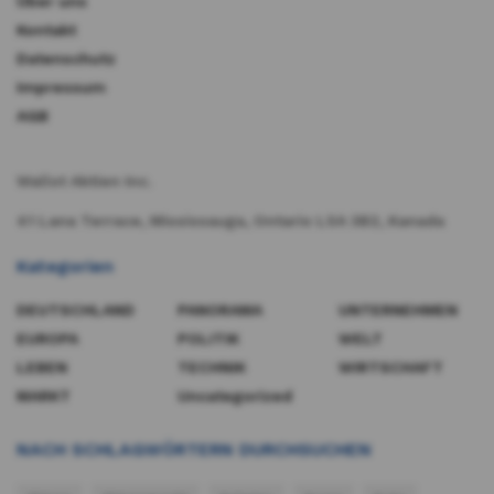
Über uns
Kontakt
Datenschutz
Impressum
AGB
Wallst Aktien Inc.
41 Lana Terrace, Mississauga, Ontario L5A 3B2, Kanada​
Kategorien
DEUTSCHLAND
PANORAMA
UNTERNEHMEN
EUROPA
POLITIK
WELT
LEBEN
TECHNIK
WIRTSCHAFT
MARKT
Uncategorized
NACH SCHLAGWÖRTERN DURCHSUCHEN