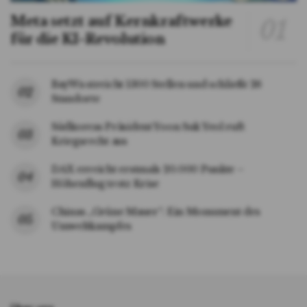
Meta setzt auf Kernkraftwerke
für die KI-Revolution
BayWa streicht 1300 Stellen und schließt 26
Standorte
Südkoreas Präsident Yoon Suk Yeol ruft
Kriegsrecht aus
DAX erreicht erstmals 20.000 Punkte –
Höhenflug trotz Krise
Chinas „Grüne Mauer“: Ein Monument des
Umweltkampfes