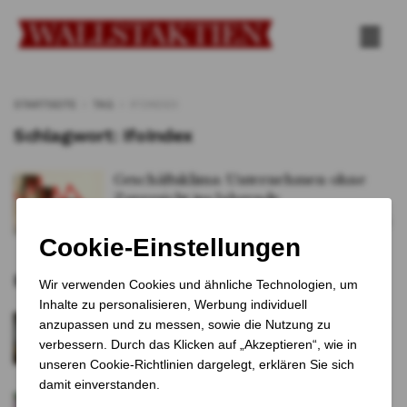
STARTSEITE
TAG
IFOINDEX
Schlagwort:
IfoIndex
Geschäftsklima: Unternehmen ohne
Zuversicht ins Jahrende
VON
Tobias Schreiner
17. DEZEMBER 2025
0
Empfohlene Artikel
Dax und Dow Jones auf Rekordniveau zum
Jahresbeginn
7 MONATEN VOR
Edelmetalle – strukturelle Kräfte treiben