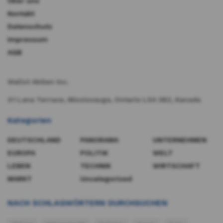
Über uns
Kontakt
Datenschutz
Impressum
AGB
Wallst Aktien Inc.
41 Lana Terrace, Mississauga, Ontario L5A 3B2, Kanada​
Kategorien
DEUTSCHLAND
PANORAMA
UNTERNEHMEN
EUROPA
POLITIK
WELT
LEBEN
TECHNIK
WIRTSCHAFT
MARKT
Uncategorized
NACH SCHLAGWÖRTERN DURCHSUCHEN