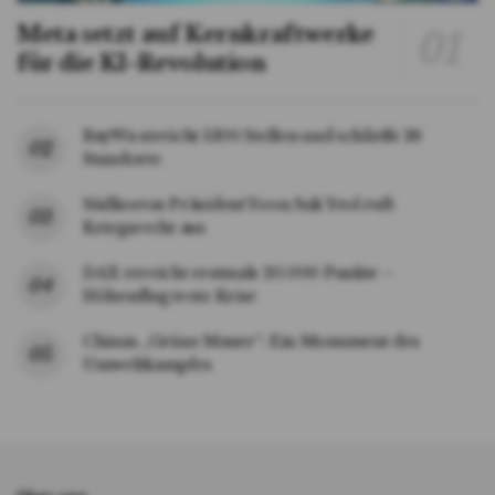
Meta setzt auf Kernkraftwerke
für die KI-Revolution
BayWa streicht 1300 Stellen und schließt 26
Standorte
Südkoreas Präsident Yoon Suk Yeol ruft
Kriegsrecht aus
DAX erreicht erstmals 20.000 Punkte –
Höhenflug trotz Krise
Chinas „Grüne Mauer“: Ein Monument des
Umweltkampfes