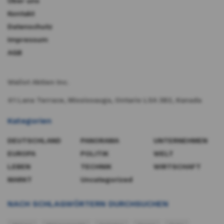
Über uns
Kontakt
Datenschutz
Impressum
AGB
Wallst Aktien Inc.
41 Lana Terrace, Mississauga, Ontario L5A 3B2, Kanada​
Kategorien
DEUTSCHLAND
PANORAMA
UNTERNEHMEN
EUROPA
POLITIK
WELT
LEBEN
TECHNIK
WIRTSCHAFT
MARKT
Uncategorized
NACH SCHLAGWÖRTERN DURCHSUCHEN