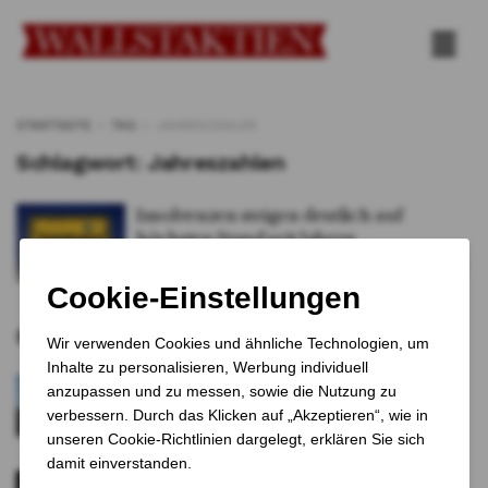
STARTSEITE
TAG
JAHRESZAHLEN
Schlagwort:
Jahreszahlen
Insolvenzen steigen deutlich auf
höchsten Stand seit Jahren
VON
Tobias Schreiner
8. DEZEMBER 2025
0
Empfohlene Artikel
US-Konzern Lyten greift nach Nordvolts
gesamten Resten
1 JAHR VOR
Novo Nordisk klagt gegen Wegovy-Kopie