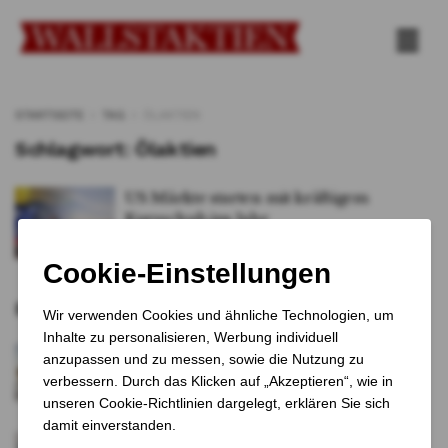
STARTSEITE
TAG
ÖLAKTIEN
Schlagwort:
Ölaktien
US Märkte starten mit kräftigem
Kursschub ins Jahr
VON
Tobias Schreiner
5. JANUAR 2026
0
Empfohlene Artikel
DAX im Höhenflug, US-Märkte in
gespannter Lauerstellung
1 JAHR VOR
US-Stahlaktien legen nach Trumps