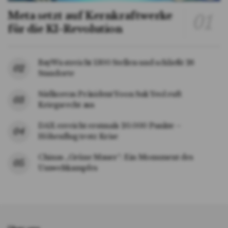
Meta setzt auf Kernkraftwerke
für die KI-Revolution
BayWa streicht 1300 Stellen und schließt 26
Standorte
Südkoreas Präsident Yoon Suk Yeol ruft
Kriegsrecht aus
DAX erreicht erstmals 20.000 Punkte –
Höhenflug trotz Krise
Chinas „Grüne Mauer“: Ein Monument des
Umweltkampfes