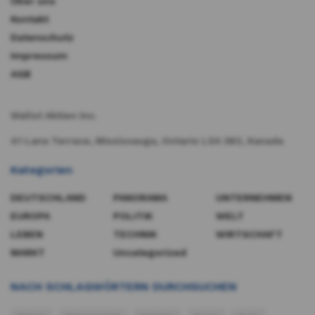
Über uns
Kontakt
Datenschutz
Impressum
AGB
Wallst Aktien Inc.
41 Lana Terrace, Mississauga, Ontario L5A 3B2, Kanada​
Kategorien
DEUTSCHLAND
PANORAMA
UNTERNEHMEN
EUROPA
POLITIK
WELT
LEBEN
TECHNIK
WIRTSCHAFT
MARKT
Uncategorized
NACH SCHLAGWÖRTERN DURCHSUCHEN