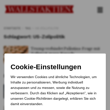
STARTSEITE
TAG
US-ZOLLPOLITIK
Schlagwort:
US-Zollpolitik
Trump verbindet Palästina-Frage mit
Zollstreit gegen Kanada
VON
Katrin Schuster
31. JULI 2025
0
Empfohlene Artikel
Palmers ist insolvent: Traditionsmarke
kämpft ums Überleben
1 JAHR VOR
US-Stahlaktien legen nach Trumps