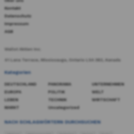
Über uns
Kontakt
Datenschutz
Impressum
AGB
Wallst Aktien Inc.
41 Lana Terrace, Mississauga, Ontario L5A 3B2, Kanada​
Kategorien
DEUTSCHLAND
PANORAMA
UNTERNEHMEN
EUROPA
POLITIK
WELT
LEBEN
TECHNIK
WIRTSCHAFT
MARKT
Uncategorized
NACH SCHLAGWÖRTERN DURCHSUCHEN