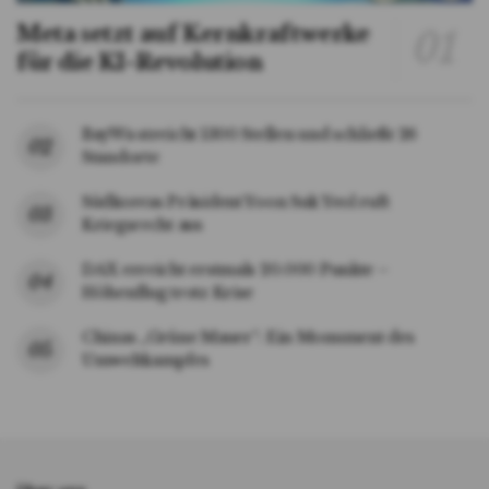
Meta setzt auf Kernkraftwerke
für die KI-Revolution
BayWa streicht 1300 Stellen und schließt 26
Standorte
Südkoreas Präsident Yoon Suk Yeol ruft
Kriegsrecht aus
DAX erreicht erstmals 20.000 Punkte –
Höhenflug trotz Krise
Chinas „Grüne Mauer“: Ein Monument des
Umweltkampfes